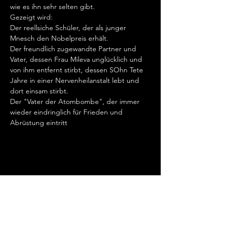
wie es ihn sehr selten gibt. 
Gezeigt wird: 
Der reellsiche Schüler, der als junger 
Mnesch den Nobelpreis erhält. 
Der freundlich zugewandte Partner und 
Vater, dessen Frau Mileva unglücklich und 
von ihm entfernt stirbt, dessen SOhn Tete 
Jahre in einer Nervenheilanstalt lebt und 
dort einsam stirbt. 
Der "Vater der Atombombe", der immer 
wieder eindringlich für Frieden und 
Abrüstung eintritt
Kontaktdaten
Megalomania Theatergruppe Frankfurt am