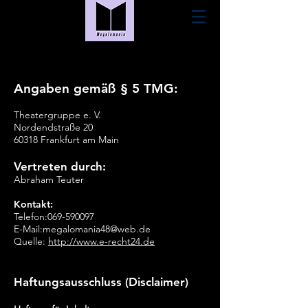
Angaben gemäß § 5 TMG:
Theatergruppe e. V.
Nordendstraße 20
60318 Frankfurt am Main
Vertreten durch:
Abraham Teuter
Kontakt:
Telefon:
069-590097
E-Mail:
megalomania48@web.de
Quelle:
http://www.e-recht24.de
Haftungsausschluss (Disclaimer)