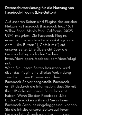
Datenschutzerklärung für die Nutzung von
Facebook-Plugins (Like-Button)
Auf unseren Seiten sind Plugins des sozialen
Netzwerks Facebook (Facebook Inc., 1601
Willow Road, Menlo Park, California, 94025,
USA) integriert. Die Facebook-Plugins
erkennen Sie an dem Facebook-Logo oder
dem „Like-Button“ („Gefällt mir“) auf
unserer Seite. Eine Übersicht über die
Facebook-Plugins finden Sie hier:
http://developers.facebook.com/docs/plugi
ns/
.
Wenn Sie unsere Seiten besuchen, wird
über das Plugin eine direkte Verbindung
zwischen Ihrem Browser und dem
Facebook-Server hergestellt. Facebook
erhält dadurch die Information, dass Sie mit
Ihrer IP-Adresse unsere Seite besucht
haben. Wenn Sie den Facebook „Like-
Button“ anklicken während Sie in Ihrem
Facebook-Account eingeloggt sind, können
Sie die Inhalte unserer Seiten auf Ihrem
Facebook-Profil verlinken. Dadurch kann