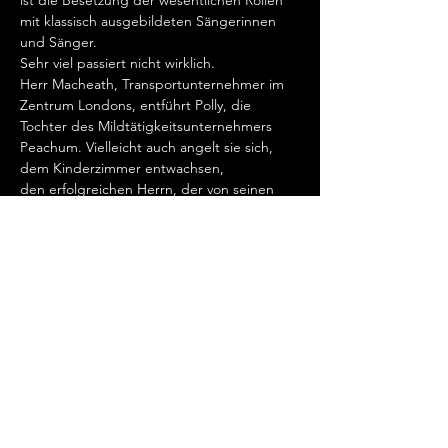
ist die Besetzung der wesentlichen Rollen 
mit klassisch ausgebildeten Sängerinnen 
und Sänger.
​Sehr viel passiert nicht wirklich.
​Herr Macheath, Transportunternehmer im 
Zentrum Londons, entführt Polly, die 
Tochter des Mildtätigkeitsunternehmers 
Peachum. Vielleicht auch angelt sie sich, 
dem Kinderzimmer entwachsen, 
den erfolgreichen Herrn, der von seinen 
Freunden nur Mackie genannt wird.
Kontaktdaten
Megalomania Theatergruppe Frankfurt am
Main
+49 (0) 69 - 59 00 97