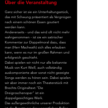
Über die Veranstaltung
Ganz sicher ist sie ein Unterhaltungsstück, 
das mit Schwung präsentiert als Vergnügen 
nach einem schönen Essen goutiert 
werden kann.
Andererseits - und das wird oft nicht mehr 
wahrgenommen - ist sie ein satirischer 
Kommentar zur Doppelmoral dazu, dass 
man (Herr Macheath) sich alles erlauben 
kann, wenn es nur im großen Rahmen und 
erfolgreich geschieht.
Dabei spielen wir nicht nur alle bekannte 
Musik von Kurt Weill, auch vollständig 
auskomponierte aber sonst nicht gezeigte 
Songs werden zu hören sein. Dabei spielen 
wir aber immer noch ein Theaterstück mit 
Brechts Originaltext."Die 
Dreigroschenoper" ist ein 
doppelgesichtiges Werk.
Das außergewöhnliche unserer Produktion 