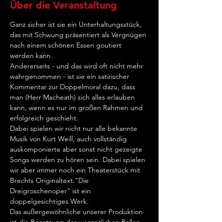
Über die Veranstaltung
Ganz sicher ist sie ein Unterhaltungsstück, 
das mit Schwung präsentiert als Vergnügen 
nach einem schönen Essen goutiert 
werden kann.
Andererseits - und das wird oft nicht mehr 
wahrgenommen - ist sie ein satirischer 
Kommentar zur Doppelmoral dazu, dass 
man (Herr Macheath) sich alles erlauben 
kann, wenn es nur im großen Rahmen und 
erfolgreich geschieht.
Dabei spielen wir nicht nur alle bekannte 
Musik von Kurt Weill, auch vollständig 
auskomponierte aber sonst nicht gezeigte 
Songs werden zu hören sein. Dabei spielen 
wir aber immer noch ein Theaterstück mit 
Brechts Originaltext."Die 
Dreigroschenoper" ist ein 
doppelgesichtiges Werk.
Das außergewöhnliche unserer Produktion 