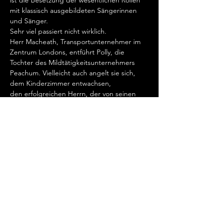
ist die Besetzung der wesentlichen Rollen 
mit klassisch ausgebildeten Sängerinnen 
und Sänger.
​Sehr viel passiert nicht wirklich.
​Herr Macheath, Transportunternehmer im 
Zentrum Londons, entführt Polly, die 
Tochter des Mildtätigkeitsunternehmers 
Peachum. Vielleicht auch angelt sie sich, 
dem Kinderzimmer entwachsen, 
den erfolgreichen Herrn, der von seinen 
Freunden nur Mackie genannt wird.
Kontaktdaten
Megalomania Theatergruppe Frankfurt am
Main
+49 (0) 69 - 59 00 97