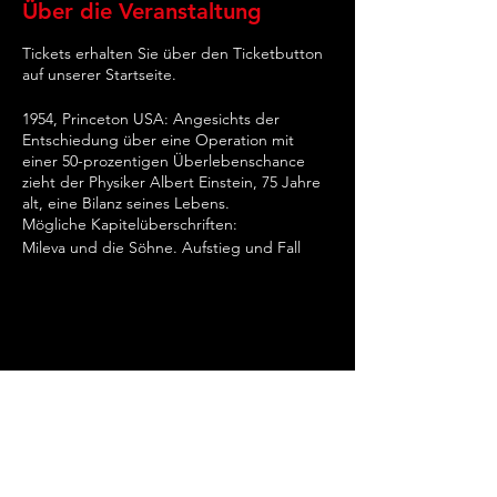
Über die Veranstaltung
Tickets erhalten Sie über den Ticketbutton
auf unserer Startseite.
1954, Princeton USA: Angesichts der
Entschiedung über eine Operation mit
einer 50-prozentigen Überlebenschance
zieht der Physiker Albert Einstein, 75 Jahre
alt, eine Bilanz seines Lebens.
Mögliche Kapitelüberschriften:
Mileva und die Söhne. Aufstieg und Fall
einer Familie
Einstein und die Gemeinde der
Wissenschaftler. Das Gedankenexperiment.
Noch 19. Jahrhundert. Einstein in München.
Ein Anfang und ein Ende.
Die Wissenschaft. Der alltägliche und nicht
alltägliche Wahnsinn.
Zurück in München. Klassische Bildung.
Kontaktdaten
Partnerschaft Mileva und Albert. Und die
Megalomania Theatergruppe Frankfurt am
Söhne. Eine Familie
Main
Einstein und die Bombe.