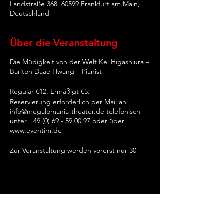
Landstraße 368, 60599 Frankfurt am Main,
Deutschland
Über die Veranstaltung
Die Müdigkeit von der Welt Kei Higashiura –
Bariton Daae Hwang – Pianist
Regulär €12. Ermäßigt €5.
Reservierung erforderlich per Mail an
info@megalomania-theater.de telefonisch
unter +49 (0) 69 - 59 00 97 oder über
www.eventim.de
Zur Veranstaltung werden vorerst nur 30
Zuschauer zugelassen. Auch gelten
weiterhin die bekannten Abstands- und
Handhygiene Regeln. Das Tragen einer
Mund-Nasen-Bedeckung bis zur Einnahme
des Sitzplatzes ist Pflicht ebenso die
Erhebung der Kontaktdaten der
Kartenkäufer.