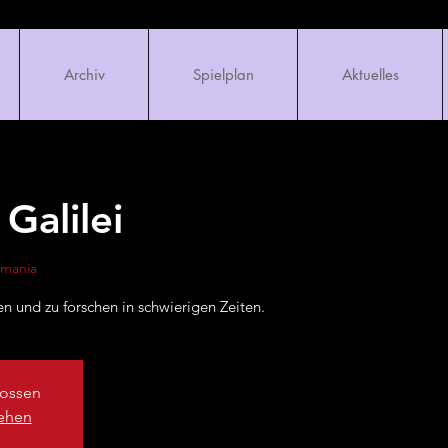
Archiv
Spielplan
Aktuelles
Galilei
omania
en und zu forschen in schwierigen Zeiten.
ossen
sehen