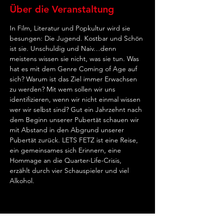
Über die Veranstaltung
In Film, Literatur und Popkultur wird sie 
besungen: Die Jugend. Kostbar und Schön 
ist sie. Unschuldig und Naiv…denn 
meistens wissen sie nicht, was sie tun. Was 
hat es mit dem Genre Coming of Age auf 
sich? Warum ist das Ziel immer Erwachsen 
zu werden? Mit wem sollen wir uns 
identifizieren, wenn wir nicht einmal wissen 
wer wir selbst sind? Gut ein Jahrzehnt nach 
dem Beginn unserer Pubertät schauen wir 
mit Abstand in den Abgrund unserer 
Pubertät zurück. LETS FETZ ist eine Reise, 
ein gemeinsames sich Erinnern, eine 
Hommage an die Quarter-Life-Crisis, 
erzählt durch vier Schauspieler und viel 
Alkohol.