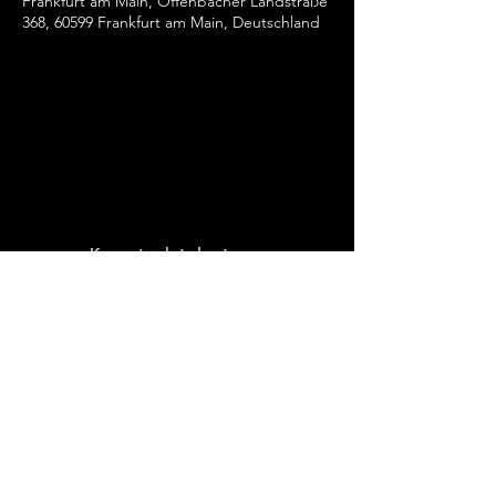
Frankfurt am Main, Offenbacher Landstraße
368, 60599 Frankfurt am Main, Deutschland
Kontaktdaten
Megalomania Theatergruppe Frankfurt am
Main
+49 (0) 69 - 59 00 97
info@megalomania-theater.de
Offenbacher Landstraße 368, 60599
Frankfurt am Main
Impressum
Datenschutz