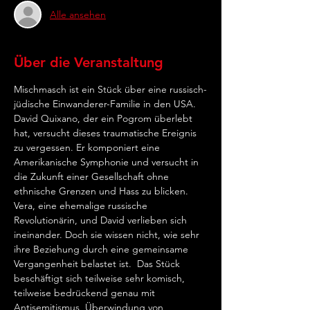
Alle ansehen
Über die Veranstaltung
Mischmasch ist ein Stück über eine russisch-
jüdische Einwanderer-Familie in den USA. 
David Quixano, der ein Pogrom überlebt 
hat, versucht dieses traumatische Ereignis 
zu vergessen. Er komponiert eine 
Amerikanische Symphonie und versucht in 
die Zukunft einer Gesellschaft ohne 
ethnische Grenzen und Hass zu blicken. 
Vera, eine ehemalige russische 
Revolutionärin, und David verlieben sich 
ineinander. Doch sie wissen nicht, wie sehr 
ihre Beziehung durch eine gemeinsame 
Vergangenheit belastet ist.  Das Stück 
beschäftigt sich teilweise sehr komisch, 
teilweise bedrückend genau mit 
Antisemitismus, Überwindung von 