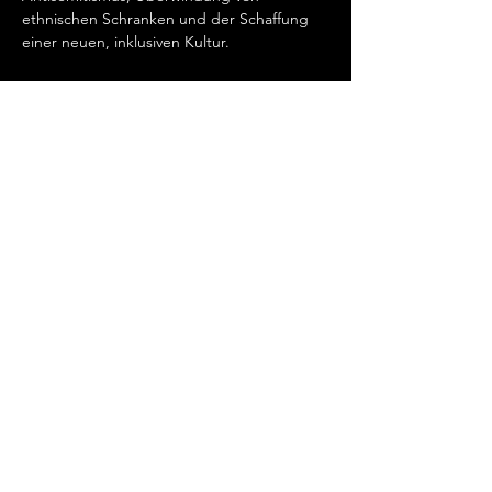
ethnischen Schranken und der Schaffung 
einer neuen, inklusiven Kultur.
Kontaktdaten
Megalomania Theatergruppe Frankfurt am
Main
+49 (0) 69 - 59 00 97
info@megalomania-theater.de
Offenbacher Landstraße 368, 60599
Frankfurt am Main
Impressum
Datenschutz