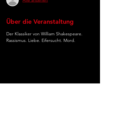
Über die Veranstaltung
Der Klassiker von William Shakespeare. 
Rassismus. Liebe. Eifersucht. Mord.
Kontaktdaten
Megalomania Theatergruppe Frankfurt am
Main
+49 (0) 69 - 59 00 97
info@megalomania-theater.de
Offenbacher Landstraße 368, 60599
Frankfurt am Main
Impressum