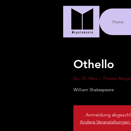
Home
Othello
Do., 07. März
  |  
Theater Megal
William Shakespeare
Anmeldung abgeschl
Andere Veranstaltungen