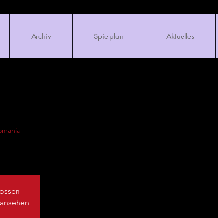
Archiv
Spielplan
Aktuelles
omania
ossen
 ansehen