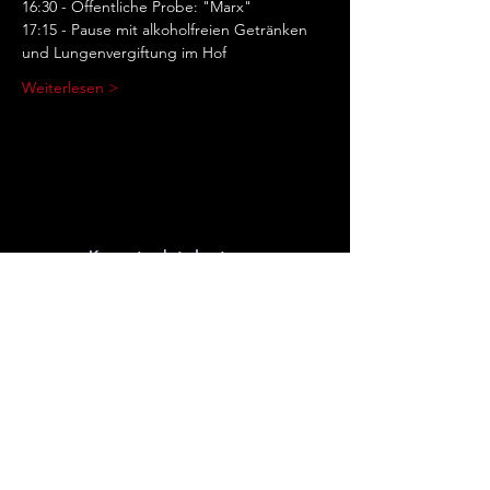
16:30 - Öffentliche Probe: "Marx"
17:15 - Pause mit alkoholfreien Getränken 
und Lungenvergiftung im Hof
Weiterlesen >
Kontaktdaten
Megalomania Theatergruppe Frankfurt am
Main
+49 (0) 69 - 59 00 97
info@megalomania-theater.de
Offenbacher Landstraße 368, 60599
Frankfurt am Main
Impressum
Datenschutz