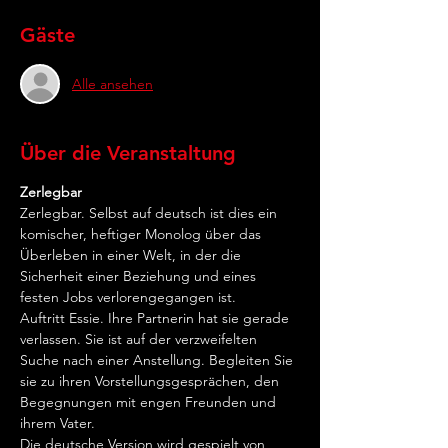
Gäste
Alle ansehen
Über die Veranstaltung
Zerlegbar
Zerlegbar. Selbst auf deutsch ist dies ein 
komischer, heftiger Monolog über das 
Überleben in einer Welt, in der die 
Sicherheit einer Beziehung und eines 
festen Jobs verlorengegangen ist. 
Auftritt Essie. Ihre Partnerin hat sie gerade 
verlassen. Sie ist auf der verzweifelten 
Suche nach einer Anstellung. Begleiten Sie 
sie zu ihren Vorstellungsgesprächen, den 
Begegnungen mit engen Freunden und 
ihrem Vater. 
Die deutsche Version wird gespielt von 