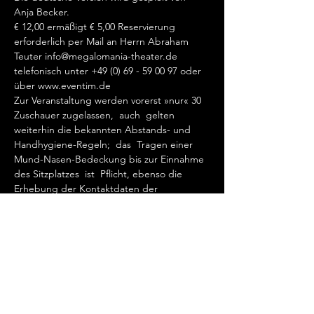
Anja Becker.
€ 12,00 ermäßigt € 5,00 Reservierung 
erforderlich per Mail an Herrn Abraham 
Teuter info@megalomania-theater.de 
telefonisch unter +49 (0) 69 - 59 00 97 oder 
über www.eventim.de
Zur Veranstaltung werden vorerst »nur« 30 
Zuschauer zugelassen,  auch  gelten 
weiterhin die bekannten Abstands- und 
Handhygiene-Regeln;  das  Tragen einer 
Mund-Nasen-Bedeckung bis zur Einnahme 
des Sitzplatzes  ist  Pflicht, ebenso die 
Erhebung der Kontaktdaten der 
 Kartenkäufer. 
Weiterlesen >