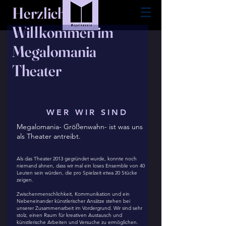
Herzlich
Willkommen im
Megalomania
Theater
WER WIR SIND
Megalomania- Größenwahn- ist was uns
als Theater antreibt.
Als das Theater 2013 gegründet wurde, konnte noch
niemand ahnen, dass wir mal ein loses Ensemble von 40
Leuten sein würden, die pro Spielzeit etwa 20 Stücke
zeigen.
Zwischenmenschlichkeit, Kommunikation und ein
Nebeneinander künstlerischer Ansätze stehen bei
unserer Zusammenarbeit im Vordergrund. Wir sind sehr
stolz, einen Raum für kreativen Austausch und
künstlerische Arbeiten und Versuche zu ermöglichen.