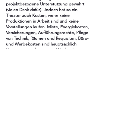
projektbezogene Unterstützung gewährt
(vielen Dank dafür). Jedoch hat so ein
Theater auch Kosten, wenn keine
Produktionen in Arbeit sind und keine
Vorstellungen laufen. Miete, Energiekosten,
Versicherungen, Aufführungsrechte, Pflege
von Technik, Räumen und Requisiten, Büro-
und Werbekosten sind hauptsächlich
Kostenverursacher. Letzte Woche drohte
die Kündigung der Theaterräumlichkeiten,
da es einen Mietrückstand von über 7.000€
gab.
Unser vor einigen Tagen gestartete
Spendenaufruf und eure Spenden haben
dafür sorgen können, das
allerunmittelbarste Bedrängnis zu
bewältigen - wir können den Theaterraum
(vorerst) weiter nutzen, wenn wir die Miete
zuverlässig zahlen können. Als nächstes
stehen noch die Miete für Oktober,
November und Dezember aus, sowie die
Nebenkosten.
Insgesamt wird bis zum Ende des Jahres ein